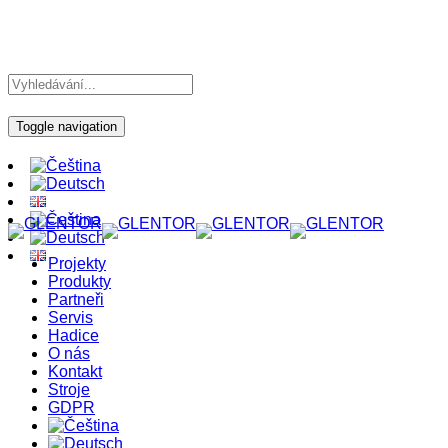
Toggle navigation
Projekty
Produkty
Partneři
Servis
Hadice
O nás
Kontakt
Stroje
GDPR