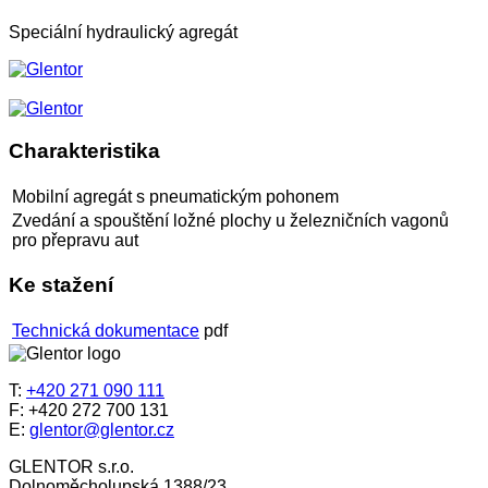
Speciální hydraulický agregát
Charakteristika
Mobilní agregát s pneumatickým pohonem
Zvedání a spouštění ložné plochy u železničních vagonů
pro přepravu aut
Ke stažení
Technická dokumentace
pdf
T:
+420 271 090 111
F: +420 272 700 131
E:
glentor@glentor.cz
GLENTOR s.r.o.
Dolnoměcholupská 1388/23