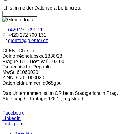
Ich stimme der Datenverarbeitung zu.
Nachricht senden
T:
+420 271 090 111
F: +420 272 700 131
E:
glentor@glentor.cz
GLENTOR s.r.o.
Dolnoměcholupská 1388/23
Prague 10 – Hostivař, 102 00
Tschechische Republik
MwSt: 61060020
ZINN: CZ61060020
Datenfeldnummer: q968gbu
Das Unternehmen ist im OR beim Stadtgericht in Prag,
Abteilung C, Einlage 42871, registriert.
Facebook
LinkedIn
Instagram
Projekte